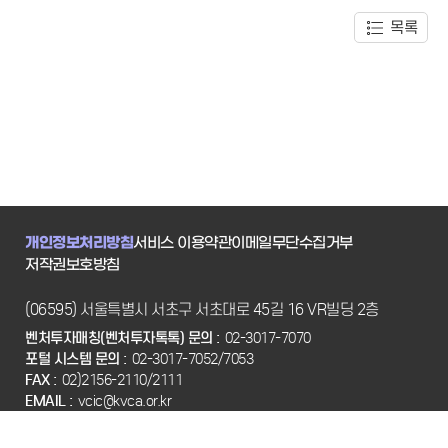
목록
개인정보처리방침
서비스 이용약관
이메일무단수집거부
저작권보호방침
(06595) 서울특별시 서초구 서초대로 45길 16 VR빌딩 2층
벤처투자매칭(벤처투자톡톡) 문의 :
02-3017-7070
포털 시스템 문의 :
02-3017-7052/7053
FAX :
02)2156-2110/2111
EMAIL :
vcic@kvca.or.kr
Copyright(C) 2022 KVCA. All Rights Reserved.