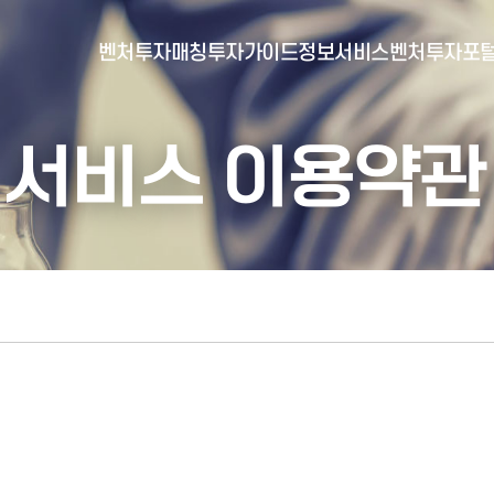
벤처투자매칭
투자가이드
정보서비스
벤처투자포
서비스 이용약관
- 포털소개
- BI소개
- 대시보드
- 투자실적
- 통합공시
- 민간벤처통계
- 벤처투자회사 전자공시
- 통계/연구 보고서
- 벤처투자마트란?
- 뉴스레터 웹진
- 벤처투자마트 공지
- 발행물
- 벤처투자마트 신청
- 자료실
- 신청 정보 확인
- 벤처투자마트 FAQ
- 채용공고