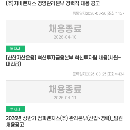
(주)지비벤처스 경영관리본부 경력직 채용 공고
등록일자
2026-03-26
|
조회수
157
채용종료
2026-04-10
투자사
[신한자산운용] 혁신투자금융본부 혁신투자팀 채용(사원~
대리급)
등록일자
2026-03-25
|
조회수
434
채용종료
2026-04-11
투자사
2026년 상반기 컴파벤처스(주) 관리본부(신입~경력)_팀원
채용공고