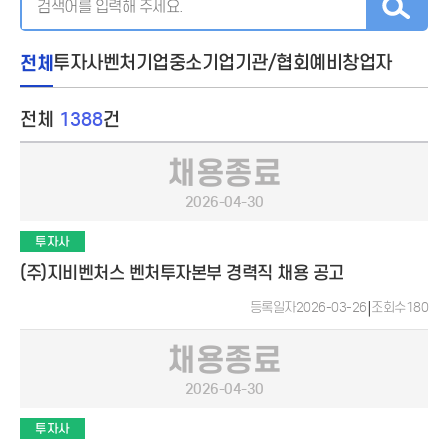
전체
투자사
벤처기업
중소기업
기관/협회
예비창업자
전체
1388
건
채용종료
2026-04-30
투자사
(주)지비벤처스 벤처투자본부 경력직 채용 공고
등록일자
2026-03-26
|
조회수
180
채용종료
2026-04-30
투자사