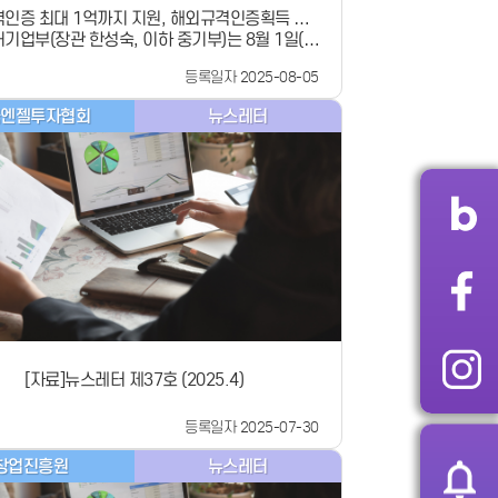
인증 최대 1억까지 지원, 해외규격인증획득 지원
기업부(장관 한성숙, 이하 중기부)는 8월 1일(금)
사업 2차 참여기업 모집!
025년 해외규격인증획득 2차 지원 사업에 참여할
등록일자 2025-08-05
을 모집한다고 밝혔습니다. 해외규격인증획득지
은 중소기업이 해외 진출 과정에서 수출대상국이
국엔젤투자협회
뉴스레터
 규격인증 획득을 위해 인증, 시험, 컨설팅 등에
는 비용의 일부를 성공조건부 사후 지원하는 사업
지원 대상이 되는 인증은 EU의 CE(유럽 통합규격
 미국의 NRTL(미국 국가공인시험기관인증, UL인증
),중국의 NMPA(중국 국가식품약품감독관리총국
등 546종이며, 선정된 기업에게는 최대 1억 원 한도
전년도 매출액에 따라 총 소요비용의 50~70%가
다.* 100억 원 미만 70%, 100억 원 이상 300
미만 60%, 300억 원 이상 50%이번 참여기업 모집
 2월과 5월(추경 사업)에 이어 올해 세 번째로 이루
것으로,약 200개 기업을 선정해 지원할 예정입니
업당 연간 최대 4건까지 신청 가능하나, 연간 총 신
3,500만 원 미만인 경우(소액 인증)에는 신청 건
[자료]뉴스레터 제37호 (2025.4)
 없이 지원받을 수 있습니다.이순배 글로벌성장정
“이번 사업은 미국의 관세정책으로 인해 가중된 중
등록일자 2025-07-30
의 글로벌 진출 부담 감소와 함께 수출국 다변화
 않은 도움이 될 것으로 기대한다”면서,향후 “인증
창업진흥원
뉴스레터
에 우리 중소기업들이 글로벌 경제영토 확장 과정