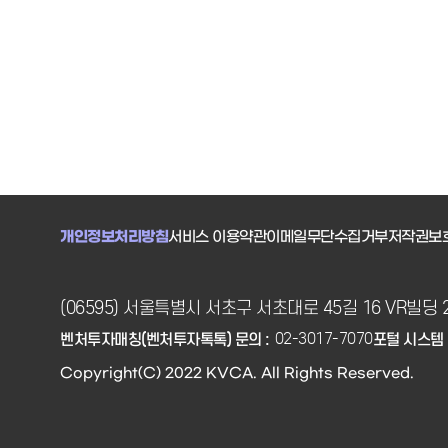
트업의 많은 참여 부탁드려요! ※ 자세한 내용은 하단의
&#39;2025년 초격차 스타트업 1000&#43; 프로젝트
(추경) Micro DIPS(핵심 도메인 AX, AX 컨소시엄) 창업기
업 모집공고&#39;를 참고하세요!2025년에도 창업소식
은?www.k-startup.go.krK-Startup에서 확인하세요![
2025년 초격차 스타트업 1000&#43; 프로젝트(추경)
Micro DIPS(핵심 도메인 AX, AX 컨소시엄) 창업기업 모
집공고 ]
개인정보처리방침
서비스 이용약관
이메일무단수집거부
저작권보
(06595) 서울특별시 서초구 서초대로 45길 16 VR빌딩 
02-3017-7070
벤처투자매칭(벤처투자톡톡) 문의 :
포털 시스템 
Copyright(C) 2022 KVCA. All Rights Reserved.