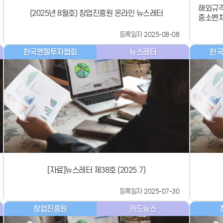
해외규격
(2025년 8월호) 창업진흥원 온라인 뉴스레터
중소벤처
부터 2
등록일자 2025-08-08
중소기업
원사업
한국엔젤투자협회
뉴스레터
한
요구하는
지출하
입니다.
인증),
등 포함
허가) 
내에서 
지원*됩니
억 원 
은 지난
어지는 
다. 기
청금액이 
[자료]뉴스레터 제38호 (2025.7)
수 제한
책관은 
등록일자 2025-07-30
소기업들
에 적지
창업진흥원
카드뉴스
획득 외