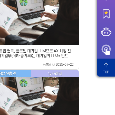
면하게 되는 다양한 유형의 수출규제에 신속히 대
 있도록 관련 정책을 늘려나가겠다”고 밝혔습니다.
인증획득 지원 사업 2차 참여기업 모집은 8월 29
까지 이루어지며, 사업 신청 등 자세한 내용은 해외
규격인증획득지원센터 누리집
smes.go.kr/globalcerti)을 통해 확인할 수 있습
​#해외규격인증 #수출 #중소기업 #글로벌진출 #
격인증획득지원센터#중기부 #중소벤처기업부
타트업 필독, 글로벌 대기업 LLM으로 AX 시장 진출
기업부(이하 중기부)는 대기업의 LLM* 인프라를
기회!
I 스타트업에 개방하고, 협업을 통해 도메인**에 최
등록일자 2025-07-22
I 솔루션을 개발·상용화하는 &#xff62;AI 스타트
 챌린지&#xff63; 사업을 7월 17일(목) 공고합니
TOP
창업진흥원
뉴스레터
LLM(Large Language Model) : 대규모 데이터를
 자연어를 이해하고 생성할 수 있는 거대 언어 모
인(Domain) : 특정 산업이나 영역, 범위 이번 공
업과 기업에 AI 스타트업 주도의 AX 공급을 통해
 향상하고, 동시에 AI 스타트업의 신규 판로를 확
마련됐습니다. 최근 글로벌 시장에서 제조,
콘텐츠 등 다양한 분야에서 LLM에 기반한 AI 기술
되며, 기존 산업의 경쟁 구도를 혁신적으로 바꾸는
수단으로 빠르게 진화하고 있습니다.중기부는 지난