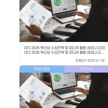
2025.8.20.(수)모집대상공공데이터에 관심있는 분 대국
민 누구나 모집규모30명 내외 신청방법링크 또는 QR 온
라인 신청 교육일시202.8.29.(금) 11:00 ~ 14:40교육장
소한국무역보험공사 3층 K-SURE 캠퍼스(서울특별시 종
로구 종로 14(서린동))교육과정(오전) 공공데이터 인식 제
고(오후) 공공데이터 활용공공데이터에 관심있는 분이시
라면 공공데이터 인식 제고 및 활용 교육에 참여해보세요!
[ 공공데이터 인식 제고 및 활용 교육 참가 신청·접수하기 ]
CES 2026 혁신상 수상전략 및 미디어 활용 세미나 (2차)
CES 2026 혁신상 수상전략 및 미디어 활용 세미나 (2차)
CES 혁신상 수상에 한 걸음 더 다가설 수 있는 CES 2026
등록일자 2025-07-30
혁신상 수상전략 및 미디어 활용 세미나(2차)가 오프라인
으로 진행됩니다! 일시 2025년 8월 13일(수) 13:00 -
창업진흥원
카드뉴스
15:00장소스페이스쉐어 서울역센터 2F 토파즈홀주요내
용 - CES를 통한 글로벌 진출 전략: 가천대 최재홍 교수-
CES 혁신상과 미디어 활용 전략: 에이빙미디어 최지훈 대
표- CES 혁신상 수상 선배기업 노하우: 버시스 이성욱 대
표 (4년 연속 수상)- Q&amp;ACES 2026 혁신상 수상전
략 및 미디어 활용 세미나(2차)는 오프라인 세미나로한정
된 좌석 수량으로 인해 선착순 마감하오니,참석을 희망하
시는 분께서는 이메일로 문의주시면 감사하겠습니다.이번
세미나를 통해 CES 혁신상 수상에 한 걸음 더 다가설 수