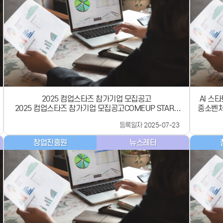
에서 직
응할 수
해외규격
일(금)
(www.
니다. 
해외규
2025 컴업스타즈 참가기업 모집공고
AI 스
2025 컴업스타즈 참가기업 모집공고COMEUP STARS
중소벤처
2025세계로 나아갈 준비를 마친글로벌 진출을 꿈꾸는 유
혁신 A
등록일자 2025-07-23
망 스타트업스타트업을 모집합니다.모집기간07.21.월 -
적화된 A
08.22.금 (~23:59 접수 마감)서류평가08.26.화 -
업 LLM
창업진흥원
뉴스레터
08.28.목서류결과 발표09.01.월인터뷰 평가09.08.월 -
다. * 
09.12.금최종결과 발표09.17.수오리엔테이션&amp;워
학습하여
크숍9.22(월) ~ 9.23(화) (부산 벡스코)엑셀러레이팅 프로
델** 도메
그램 10월~11월COMEUP 202512.10(수) ~
고는 산
12.12(금)※ 자세한 내용은 하단의 &#39;2025 컴업스
생산성을
보하기 위해 
타즈 참가기업 모집공고&#39;를 참고하세요!2025년에
금융, 
도 창업소식은?www.k-startup.go.krK-Startup에서
이 적용
확인하세요![ 2025 컴업스타즈 참가기업 모집공고 ]
핵심 