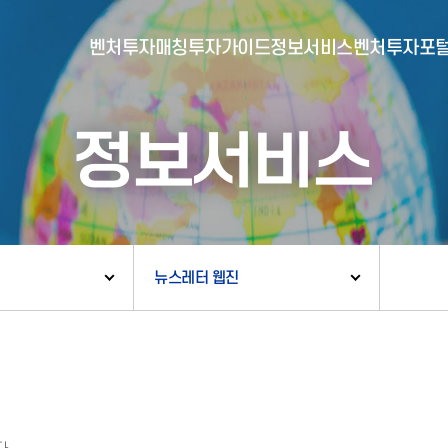
벤처투자매칭
투자가이드
정보서비스
벤처투자포
정보서비스
- 포털소개
- BI소개
- 대시보드
- 투자실적
- 통합공시
- 민간벤처통계
- 벤처투자회사 전자공시
뉴스레터 웹진
- 통계/연구 보고서
- 벤처투자마트란?
- 뉴스레터 웹진
- 벤처투자마트 공지
- 발행물
- 벤처투자마트 신청
- 자료실
- 신청 정보 확인
- 벤처투자마트 FAQ
- 채용공고