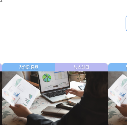
다.
- 인력Pool
- VC구주유통망
- M&A 정보망
- 비상장주식거래플랫폼
- VC 근무경력 확인
- VC 트랙레코드 확
인
- 투자확인서발급시
스템
창업진흥원
뉴스레터