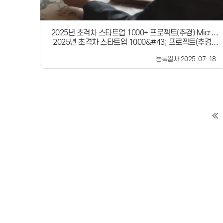
있는실질적인 도움을 얻으시기를 바랍니다.많은 관심과
참여 부탁드립니다.
2025년 초격차 스타트업 1000+ 프로젝트(추경) Micro
DIPS(핵심 도메인 AX, AX 컨소시엄) 창업기업 모집공고
2025년 초격차 스타트업 1000&#43; 프로젝트(추경)
Micro DIPS(핵심 도메인 AX, AX 컨소시엄) 창업기업 모
등록일자 2025-07-18
집공고 독보적 기술 우위 바탕의 글로벌 진출이 가능하고
국가경제의 미래를 이끌어 갈 딥테크 스타트업을 육성하
는초격차 스타트업 1000&#43; 프로젝트(추경) 내 예비
DIPS 스타트업 육성 및 고성장 분야 (AI 등) 집중 지원을
위한 Micro DIPS(핵심 도메인 AX, AX 컨소시엄)에 참여
할 딥테크 스타트업을 모집합니다.사업목적&#39;AI 산
업 생태계&#39; 내 특정 산업, 기업 등에 AX 공급으로생
산성 및 경제 성과를 창출하는 &#39;도메인 AX 스타트업
&#39; 육성지원대상창업 10년 이내 5대 도메인 특화 AI
스타트업&lt;5대 도메인 분야&gt;바이오 AI / 콘텐츠 AI /
제조 AI / 금융 AI / 스마트농업 AI협약기간협약일로부터
5개월 내외 (&#96;25.8월 ~ 12월)지원규모① 핵심 도메
인 AX : 50개사② AX 컨소시엄 : 40개사 지원내용사업화
자금, AI 기술개발, 판로(신규 거래처 확보 등) 등기술사업
화 특화 프로그램 지원신청자격AI 기술을 보유하고 있으
며, 중소기업창업지원법에 따른창업기업으로, 공고일 기
준 창업 10년 이내인 기업독보적 기술우위 바탕의 글로벌
진출을 이끌고 국가경제의 미래를 이끌어갈 딥테크 스타