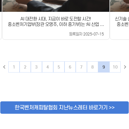
3월부터 
프라를 
의 지속
AI 대전환 시대, 지금이 바로 도전할 시간!
신기술 
동사업을
중소벤처기업부(장관 오영주, 이하 중기부)는 ‘AI 산업 생
중소벤처
유한 K
태계’ 內에서 특정 산업과 기업 등에 유망 AI 스타트업의
(월) 
사가 참
등록일자 2025-07-15
유특구’
혁신적이고 창의적인 AX 기술을 공급하여 생산성 증대와
한 AI
구)’ 신
경제·사회적 성과 등을 창출하는&#xff62;핵심 도메인
정할 계
자유특구
AX* 스타트업 육성 사업&#xff63;을 7월 11일(금) 공고
대 1억
해 규제
합니다.* 도메인(Domain) : 특정 산업이나 영역, 범위
용은 다음과 같습니다. 
역에 규
AX(AI Transformation) : 인공지능 대전환 이번 사업은
용하여 
록 하는 
올해 초 공고(2.5)한 &#xff62;초격차 스타트업
등 5개
1
2
3
4
5
6
7
8
9
10
차례에 
1000&#43; 프로젝트&#xff63; 3단계 프로그램의 1단
스타트업
사업을 
계 ‘Micro-초격차’ 프로그램 중 ‘AI 스타트업 특화지원 사
술검증(P
소와 함께
업’이 20:1의 높은 경쟁률을 기록하였고, 관련 스타트업과
경 등을
용 창출
대기업에서 지속적인 추가 지원을 요청하는 등 현장의 높
참여 기
여하고 있습니다. ’2
은 AX 수요를 반영해 이번 2차 추경을 통해 추가·확대 편
니다.
뿐만 아
성했습니다. 최근, AI는 기존 산업의 경쟁구도를 혁신적으
(Hyp
를 추가
로 바꾸는 핵심 수단으로서 빠른 속도로 진화하고 있으며,
터 기반
다. 해
미국, 중국 등 주요국은 AX의 주도적 역할을 수행하는 AI
한국벤처캐피탈협회 지난뉴스레터 바로가기 >>
제에 참
로 하고
스타트업을 집중 육성하고 있습니다. 이에 따라, 중기부는
에 네이
워 실증
AI 스타트업 주도로 핵심 산업을 영위하는 중소기업 등에
보안 컨
프라가 
혁신 AX 기술을 확산하고활용할 수 있도록 하여, 기업의
클라우
례뿐만 
생산성 증가 등 경쟁력을 강화하기 위해 동 사업을 마련했