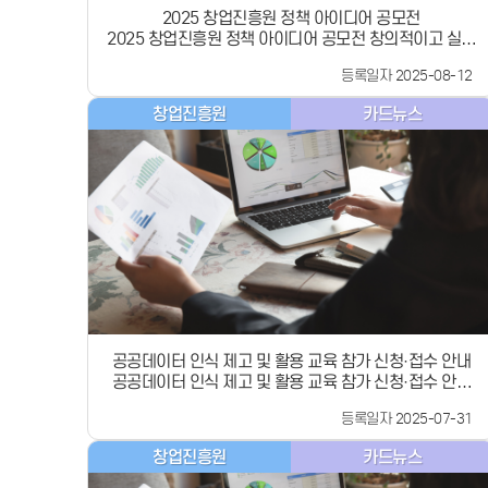
2025 창업진흥원 정책 아이디어 공모전
2025 창업진흥원 정책 아이디어 공모전 창의적이고 실현
가능성 높은다양한 창업 정책 아이디어를 모집합니다-!공
등록일자 2025-08-12
모분야&lt; 01. 창업 &gt;- AI, 친환경 기술, 공공데이터
분야 등 창업 활성화를 위한 정책- 청년/여성/고령층 등
창업진흥원
카드뉴스
대상 맞춤형 창업 정책 아이디어- 공간 지원, 창업 관련 행
정절차 간소화 제도 개선 아이디어 등&lt; 02. 지역상생
&gt;- 지역상생 협력모델 제안, 지역주민 참여형 사회적
가치 확산 방안- 지역 내 창업 인프라 활용 방안 등평가일
정- 신청·접수 : ~9.8.- 1차 서면평가 : ~9월 중- 2차 내부
직원 평가 : ~9월 말- 결과발표 : ~9월 말2025 창업진흥
원 정책 아이디어-공모전에창의적이고 실현가능성 높은
다양한 아이디어로 많은 참여 부탁드립니다![ 2025 창업
진흥원 정책 아이디어 공모전 바로가기 ]
공공데이터 인식 제고 및 활용 교육 참가 신청·접수 안내
공공데이터 인식 제고 및 활용 교육 참가 신청·접수 안내
데이터 실무협의체에서는 공공데이터 인식 제고 및 활용
등록일자 2025-07-31
등 데이터 문화조성을 위해 일반 대국민을 대상으로공공
데이터 인식 제고 및 활용 교육을 제공해 드리고자 합니
창업진흥원
카드뉴스
다.공공데이터가 무엇인지 어디서 어떻게 활용하면 되는
지 알고 싶으신 분들 누구나 참여 가능합니다.모집기간~