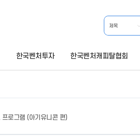
- 인력Pool
- VC구주유통망
- M&A 정보망
- 비상장주식거래플랫폼
- VC 근무경력 확인
- VC 트랙레코드 확
인
- 투자확인서발급시
스템
털
한국벤처투자
한국벤처캐피탈협회
트 프로그램 (아기유니콘 편)