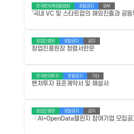
한국벤처캐피탈협회
포털공지
외부
'국내 VC 및 스타트업의 해외진출과 공동
창업진흥원
포털공지
공지
창업진흥원장 청렴서한문
한국벤처투자
포털공지
기타
벤처투자 표준계약서 및 해설서
창업진흥원
포털공지
공지
「AI+OpenData챌린지 참여기업 모집