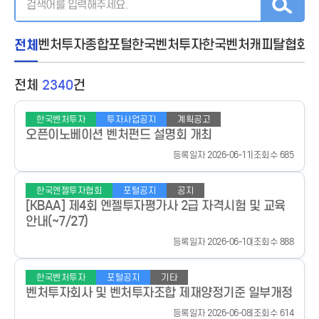
전체
벤처투자종합포털
한국벤처투자
한국벤처캐피탈협회
전체
2340
건
한국벤처투자
투자사업공지
계획공고
오픈이노베이션 벤처펀드 설명회 개최
등록일자 2026-06-11
|
조회수 685
한국엔젤투자협회
포털공지
공지
[KBAA] 제4회 엔젤투자평가사 2급 자격시험 및 교육
안내(~7/27)
등록일자 2026-06-10
|
조회수 888
한국벤처투자
포털공지
기타
벤처투자회사 및 벤처투자조합 제재양정기준 일부개정
등록일자 2026-06-08
|
조회수 614